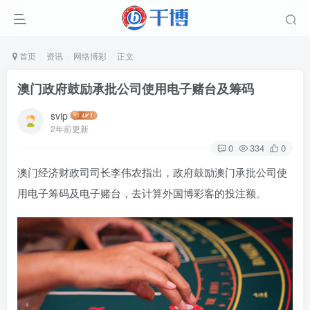
首页
资讯
网络博彩
正文
澳门政府鼓励承批公司使用电子赌台及筹码
svip
2年前更新
0
334
0
澳门经济财政司司长李伟农指出，政府鼓励澳门承批公司使
用电子筹码及电子赌台，去计算外国博彩客的投注额。