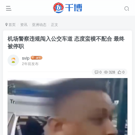
首页
资讯
亚洲动态
正文
机场警察违规闯入公交车道 态度蛮横不配合 最终
被停职
svip
2年前发布
0
328
0