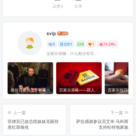
点赞
0
分享
svip
0
2201
0
1
74.2W+
这家伙很懒，什么都没有写...
最佳百家乐上手和赢钱指南 – 终极版
百家乐策略——跟人胜过跟路
上一篇
下一篇
菲律宾已故总统妹妹克丽丝
萨拉感谢参议员艾米·马科斯
患红斑狼疮
支持杜特地家族