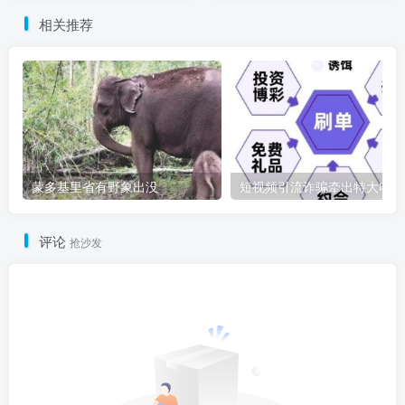
相关推荐
蒙多基里省有野象出没
短
评论
抢沙发