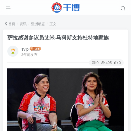
首页
资讯
亚洲动态
正文
萨拉感谢参议员艾米·马科斯支持杜特地家族
svip
2年前发布
0
405
0