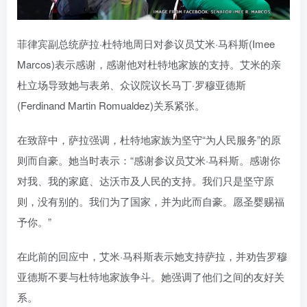
菲律宾副总统萨拉·杜特地周日对参议员艾米·马科斯(Imee
Marcos)表示感谢，感谢他对杜特地家族的支持。艾米的亲
杜立场导致她与表弟、众议院议长马丁·罗穆亚德斯
(Ferdinand Martin Romualdez)关系紧张。
在致辞中，萨拉强调，杜特地家族为坚守“为人民服务”的原
则而自豪。她当时表示：“感谢参议员艾米·马科斯。感谢你
对我、我的家庭、达沃市及人民的支持。我们只是坚守原
则，没有别的。我们为了国家，并为此而自豪。愿圣婴赐福
予你。”
在此前的回应中，艾米·马科斯表示她支持萨拉，并劝告罗穆
亚德斯不要与杜特地家族争斗。她强调了他们之间的友好关
系。