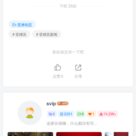
THE END
亚洲动态
# 菲律宾
# 菲律宾新闻
喜欢就支持一下吧
点赞
0
分享
svip
0
2201
0
1
74.2W+
这家伙很懒，什么都没有写...